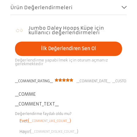
Ürün Değerlendirmeleri
Jumbo Daley Hoops Küpe için
kullanıcı değerlendirmeleri
İlk Değerlendiren Sen Ol
Değerlendirme yapabilmek için oturum açmanız
gerekmektedir
__COMMENT_RATING__
__COMMENT_DATE__
__CUSTOMER_
__COMMENT_THUMBNAIL_IMG__
__COMMENT_TEXT__
Değerlendirme faydalı oldu mu?
Evet(
)
__COMMENT_LIKE_COUNT__
Hayır(
)
__COMMENT_DISLIKE_COUNT__