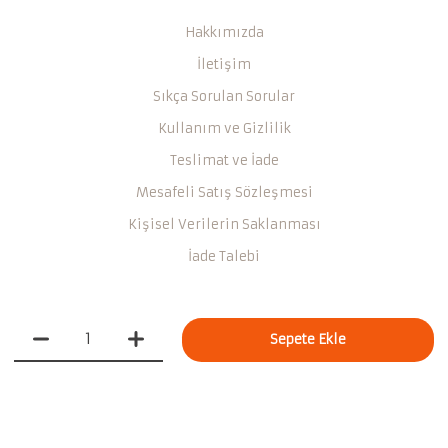
Hakkımızda
İletişim
Sıkça Sorulan Sorular
Kullanım ve Gizlilik
Teslimat ve İade
Mesafeli Satış Sözleşmesi
Kişisel Verilerin Saklanması
İade Talebi
Sepete Ekle
Miklan Istanbul © 2021 -
Bu site
tarafından geliştirildi