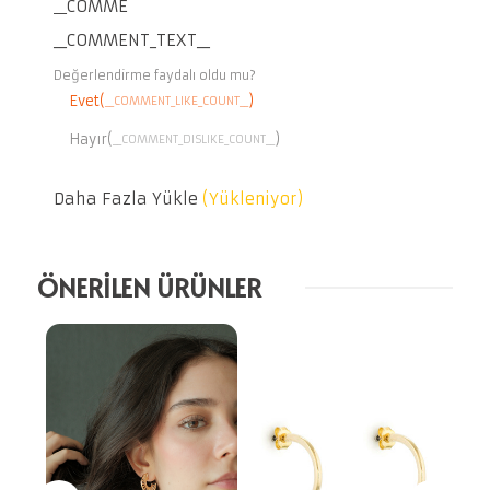
__COMMENT_THUMBNAIL_IMG__
__COMMENT_TEXT__
Değerlendirme faydalı oldu mu?
Evet(
)
__COMMENT_LIKE_COUNT__
Hayır(
)
__COMMENT_DISLIKE_COUNT__
Daha Fazla Yükle
(Yükleniyor)
ÖNERİLEN ÜRÜNLER