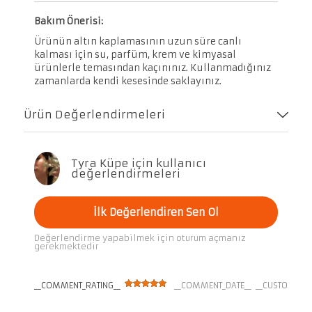
Bakım Önerisi:
Ürünün altın kaplamasının uzun süre canlı
kalması için su, parfüm, krem ve kimyasal
ürünlerle temasından kaçınınız. Kullanmadığınız
zamanlarda kendi kesesinde saklayınız.
Ürün Değerlendirmeleri
Tyra Küpe için kullanıcı
değerlendirmeleri
İlk Değerlendiren Sen Ol
Değerlendirme yapabilmek için oturum açmanız
gerekmektedir
__COMMENT_RATING__
__COMMENT_DATE__
__CUSTOMER_