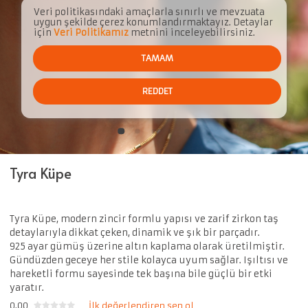
Veri politikasındaki amaçlarla sınırlı ve mevzuata
uygun şekilde çerez konumlandırmaktayız. Detaylar
için
Veri Politikamız
metnini inceleyebilirsiniz.
TAMAM
REDDET
Tyra Küpe
Tyra Küpe
, modern zincir formlu yapısı ve zarif zirkon taş
detaylarıyla dikkat çeken, dinamik ve şık bir parçadır.
925 ayar gümüş üzerine altın kaplama olarak üretilmiştir.
Gündüzden geceye her stile kolayca uyum sağlar. Işıltısı ve
hareketli formu sayesinde tek başına bile güçlü bir etki
yaratır.
0.00
İlk değerlendiren sen ol